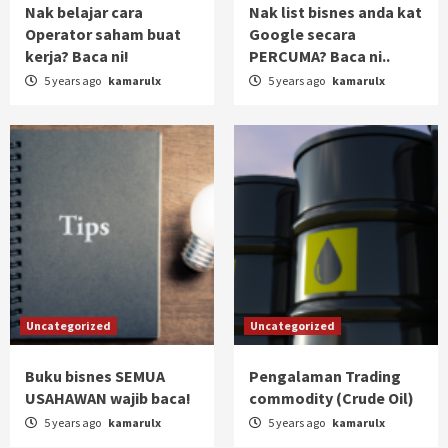
Nak belajar cara
Nak list bisnes anda kat
Operator saham buat
Google secara
kerja? Baca ni!
PERCUMA? Baca ni..
5 years ago
kamarulx
5 years ago
kamarulx
Uncategorized
Uncategorized
Buku bisnes SEMUA
Pengalaman Trading
USAHAWAN wajib baca!
commodity (Crude Oil)
5 years ago
kamarulx
5 years ago
kamarulx