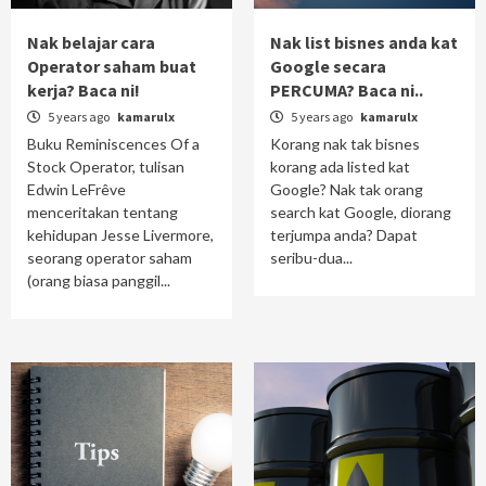
Nak belajar cara
Nak list bisnes anda kat
Operator saham buat
Google secara
kerja? Baca ni!
PERCUMA? Baca ni..
5 years ago
kamarulx
5 years ago
kamarulx
Buku Reminiscences Of a
Korang nak tak bisnes
Stock Operator, tulisan
korang ada listed kat
Edwin LeFrêve
Google? Nak tak orang
menceritakan tentang
search kat Google, diorang
kehidupan Jesse Livermore,
terjumpa anda? Dapat
seorang operator saham
seribu-dua...
(orang biasa panggil...