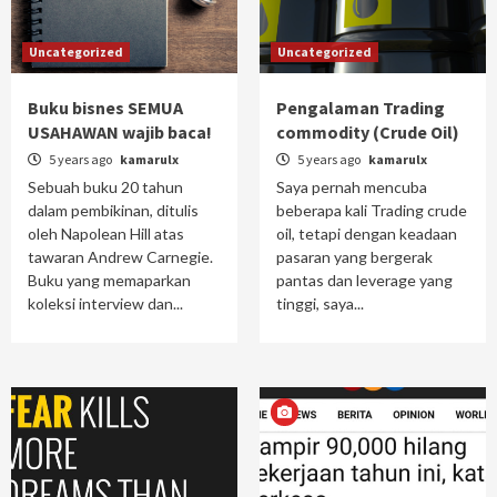
Uncategorized
Uncategorized
Buku bisnes SEMUA
Pengalaman Trading
USAHAWAN wajib baca!
commodity (Crude Oil)
5 years ago
kamarulx
5 years ago
kamarulx
Sebuah buku 20 tahun
Saya pernah mencuba
dalam pembikinan, ditulis
beberapa kali Trading crude
oleh Napolean Hill atas
oil, tetapi dengan keadaan
tawaran Andrew Carnegie.
pasaran yang bergerak
Buku yang memaparkan
pantas dan leverage yang
koleksi interview dan...
tinggi, saya...