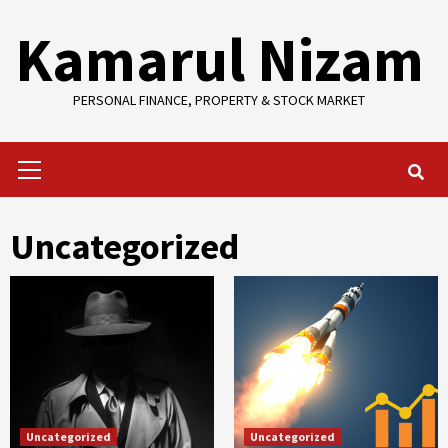
Skip
Kamarul Nizam
to
content
PERSONAL FINANCE, PROPERTY & STOCK MARKET
Primary
Menu
Uncategorized
Uncategorized
Uncategorized